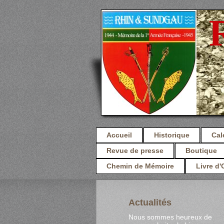
Accueil
Historique
Cal
Revue de presse
Boutique
Chemin de Mémoire
Livre d'
Actualités
Nous sommes heureux de