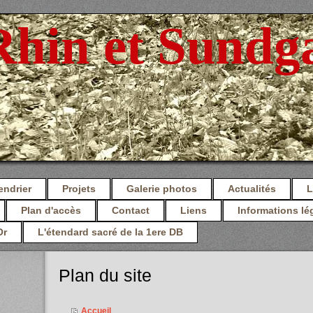
Rhin et Sundg
endrier
Projets
Galerie photos
Actualités
L
Plan d'accès
Contact
Liens
Informations lé
Or
L'étendard sacré de la 1ere DB
Plan du site
Accueil