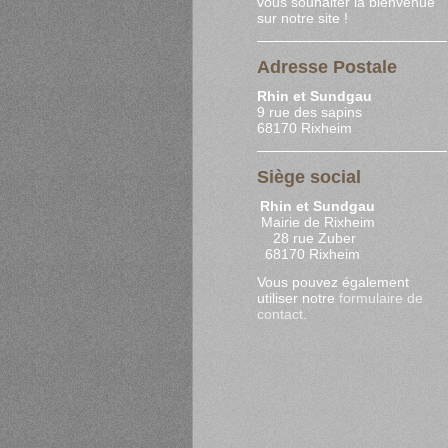
vous souhaiter la bienvenue
sur notre site !
Adresse Postale
Rhin et Sundgau
9 rue des sapins
68170 Rixheim
Siège social
Rhin et Sundgau
Mairie de Rixheim
28 rue Zuber
68170 Rixheim
Vous pouvez également
utiliser notre
formulaire de
contact
.