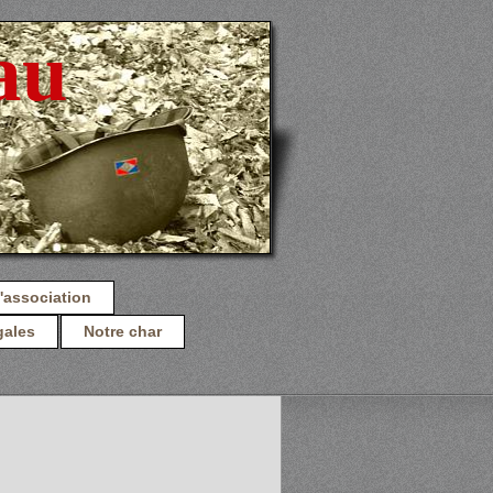
au
'association
gales
Notre char